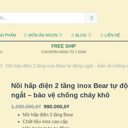
ẢN PHẨM
MÓN ĂN NGON
BLOG
LIÊN HỆ
FREE SHIP
ỆU
CHO ĐƠN HÀNG TỪ 1.500K
Nồi hấp điện 2 tầng inox Bear tự động ngắt – bảo vệ chống 
Nồi hấp điện 2 tầng inox Bear tự đ
ngắt – bảo vệ chống cháy khô
1.290.000,0
₫
990.000,0
₫
Nồi hấp điện 2 tầng Bear
Chất liệu inox cao cấp