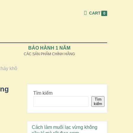
CART
0
BẢO HÀNH 1 NĂM
CÁC SẢN PHẨM CHÍNH HÃNG
cháy khô
ộng
Tìm kiếm
Tìm
kiếm
Cách làm muối lạc vừng không