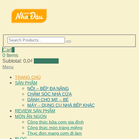
Cart
0
0 Items
Subtotal:
0,0
₫
Go to Shop
Menu
TRANG CHỦ
SẢN PHẨM
NỒI – BẾP ĐA NĂNG
CHĂM SÓC NHÀ CỬA
DÀNH CHO MẸ – BÉ
MÁY – DỤNG CỤ NHÀ BẾP KHÁC
REVIEW SẢN PHẨM
MÓN ĂN NGON
Công thức bữa cơm gia đình
Công thức món tráng miệng
Thực đơn mang cơm đi làm
BLOG