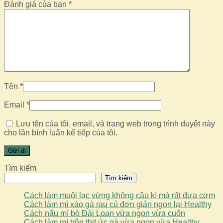
Đánh giá của bạn
*
Tên
*
Email
*
Lưu tên của tôi, email, và trang web trong trình duyệt này
cho lần bình luận kế tiếp của tôi.
Tìm kiếm
Tìm kiếm
Cách làm muối lạc vừng không cầu kì mà rất đưa cơm
Cách làm mì xào gà rau củ đơn giản ngon lại Healthy
Cách nấu mì bò Đài Loan vừa ngon vừa cuốn
Cách làm mì trộn thịt ức gà vừa ngon vừa Healthy