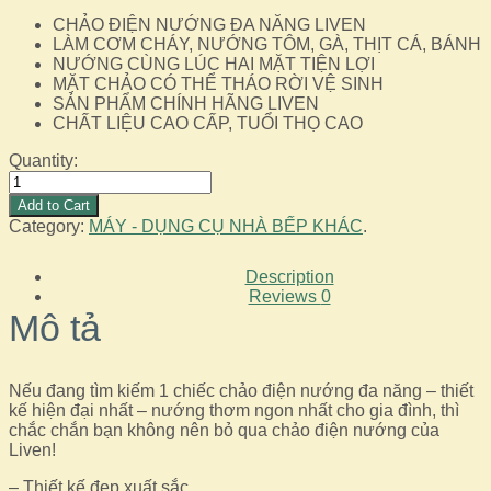
CHẢO ĐIỆN NƯỚNG ĐA NĂNG LIVEN
LÀM CƠM CHÁY, NƯỚNG TÔM, GÀ, THỊT CÁ, BÁNH
NƯỚNG CÙNG LÚC HAI MẶT TIỆN LỢI
MẶT CHẢO CÓ THỂ THÁO RỜI VỆ SINH
SẢN PHẨM CHÍNH HÃNG LIVEN
CHẤT LIỆU CAO CẤP, TUỔI THỌ CAO
Quantity:
Chảo
Nướng
Add to Cart
Điện
Category:
MÁY - DỤNG CỤ NHÀ BẾP KHÁC
.
Đa
Năng
Description
Liven
Reviews
0
Làm
Mô tả
Cơm
Cháy,
Nướng
Thịt
Nếu đang tìm kiếm 1 chiếc chảo điện nướng đa năng – thiết
Cá
kế hiện đại nhất – nướng thơm ngon nhất cho gia đình, thì
số
chắc chắn bạn không nên bỏ qua chảo điện nướng của
lượng
Liven!
– Thiết kế đẹp xuất sắc