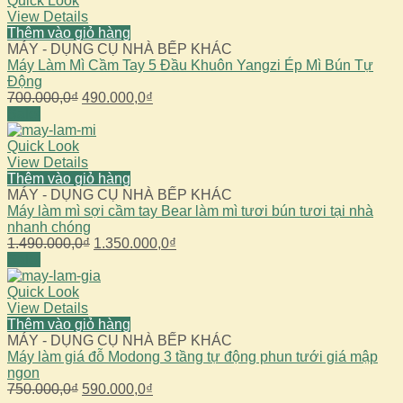
Quick Look
2.590.000,0₫.
View Details
Thêm vào giỏ hàng
MÁY - DỤNG CỤ NHÀ BẾP KHÁC
Máy Làm Mì Cầm Tay 5 Đầu Khuôn Yangzi Ép Mì Bún Tự
Động
Giá
Giá
700.000,0
₫
490.000,0
₫
gốc
hiện
Sale!
là:
tại
700.000,0₫.
là:
Quick Look
490.000,0₫.
View Details
Thêm vào giỏ hàng
MÁY - DỤNG CỤ NHÀ BẾP KHÁC
Máy làm mì sợi cầm tay Bear làm mì tươi bún tươi tại nhà
nhanh chóng
Giá
Giá
1.490.000,0
₫
1.350.000,0
₫
gốc
hiện
Sale!
là:
tại
1.490.000,0₫.
là:
Quick Look
1.350.000,0₫.
View Details
Thêm vào giỏ hàng
MÁY - DỤNG CỤ NHÀ BẾP KHÁC
Máy làm giá đỗ Modong 3 tầng tự động phun tưới giá mập
ngon
Giá
Giá
750.000,0
₫
590.000,0
₫