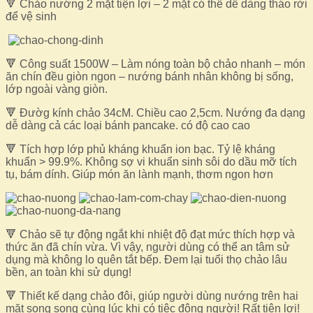
🔻 Chảo nướng 2 mặt tiện lợi – 2 mặt có thể dễ dàng tháo rời
để vệ sinh
🔻 Công suất 1500W – Làm nóng toàn bộ chảo nhanh – món
ăn chín đều giòn ngon – nướng bánh nhân không bị sống,
lớp ngoài vàng giòn.
🔻 Đườg kính chảo 34cM. Chiều cao 2,5cm. Nướng đa dạng
dễ dàng cả các loại bánh pancake. có độ cao cao
🔻 Tích hợp lớp phủ kháng khuẩn ion bạc. Tỷ lệ kháng
khuẩn > 99.9%. Không sợ vi khuẩn sinh sôi do dầu mỡ tích
tụ, bám dính. Giúp món ăn lành mạnh, thơm ngon hơn
🔻 Chảo sẽ tự động ngắt khi nhiệt độ đạt mức thích hợp và
thức ăn đã chín vừa. Vì vậy, người dùng có thể an tâm sử
dụng mà không lo quên tắt bếp. Đem lại tuổi thọ chảo lâu
bền, an toàn khi sử dụng!
🔻 Thiết kế dạng chảo đôi, giúp người dùng nướng trên hai
mặt song song cùng lúc khi có tiệc đông người! Rất tiện lợi!