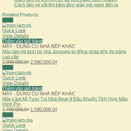
Cách làm mì sốt thịt băm đơn giản mà ngon đến lạ
Related Products
Sale!
Quick Look
View Details
Thêm vào giỏ hàng
MÁY - DỤNG CỤ NHÀ BẾP KHÁC
Máy làm mì tươi tại nhà Joyoung tự động nhào trộn ép hàng
cao cấp
Giá
Giá
2.990.000,0
₫
2.590.000,0
₫
gốc
hiện
Sale!
là:
tại
2.990.000,0₫.
là:
Quick Look
2.590.000,0₫.
View Details
Thêm vào giỏ hàng
MÁY - DỤNG CỤ NHÀ BẾP KHÁC
Máy Làm Mì Tươi Tại Nhà Bear 9 Đầu Khuôn Tích Hợp Màn
Hình Pin
Giá
Giá
1.700.000,0
₫
1.590.000,0
₫
gốc
hiện
Sale!
là:
tại
1.700.000,0₫.
là:
Quick Look
1.590.000,0₫.
View Details