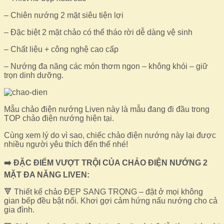
– Chiên nướng 2 mặt siêu tiện lợi
– Đặc biệt 2 mặt chảo có thể tháo rời dễ dàng vệ sinh
– Chất liệu + công nghệ cao cấp
– Nướng đa năng các món thơm ngon – không khói – giữ
trọn dinh dưỡng.
Mẫu chảo điện nướng Liven này là mẫu đang đi đầu trong
TOP chảo điện nướng hiện tại.
Cùng xem lý do vì sao, chiếc chảo điện nướng này lại được
nhiều người yêu thích đến thế nhé!
➡️ ĐẶC ĐIỂM VƯỢT TRỘI CỦA CHẢO ĐIỆN NƯỚNG 2
MẶT ĐA NĂNG LIVEN:
🔻 Thiết kế chảo ĐẸP SANG TRỌNG – đặt ở mọi không
gian bếp đều bật nổi. Khơi gợi cảm hứng nấu nướng cho cả
gia đình.