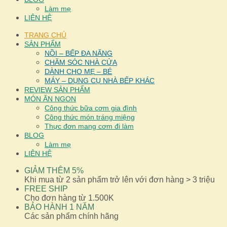
Làm mẹ
LIÊN HỆ
TRANG CHỦ
SẢN PHẨM
NỒI – BẾP ĐA NĂNG
CHĂM SÓC NHÀ CỬA
DÀNH CHO MẸ – BÉ
MÁY – DỤNG CỤ NHÀ BẾP KHÁC
REVIEW SẢN PHẨM
MÓN ĂN NGON
Công thức bữa cơm gia đình
Công thức món tráng miệng
Thực đơn mang cơm đi làm
BLOG
Làm mẹ
LIÊN HỆ
GIẢM THÊM 5%
Khi mua từ 2 sản phẩm trở lên với đơn hàng > 3 triệu
FREE SHIP
Cho đơn hàng từ 1.500K
BẢO HÀNH 1 NĂM
Các sản phẩm chính hãng