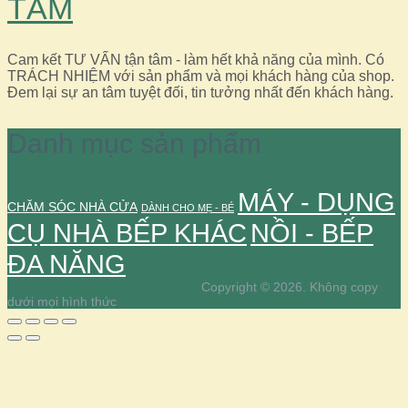
TÂM
Cam kết TƯ VẤN tận tâm - làm hết khả năng của mình. Có
TRÁCH NHIỆM với sản phẩm và mọi khách hàng của shop.
Đem lại sự an tâm tuyệt đối, tin tưởng nhất đến khách hàng.
Danh mục sản phẩm
MÁY - DỤNG
CHĂM SÓC NHÀ CỬA
DÀNH CHO MẸ - BÉ
CỤ NHÀ BẾP KHÁC
NỒI - BẾP
ĐA NĂNG
Home & Kitchen – Shop nhà Đậu
Copyright © 2026.
Không copy
dưới mọi hình thức