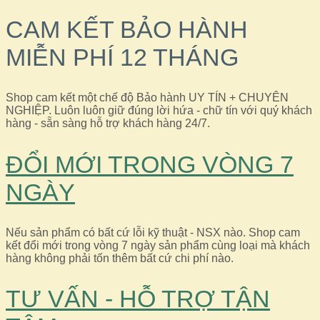
gốc
hiện
là:
tại
CAM KẾT BẢO HÀNH
750.000,0₫.
là:
590.000,0₫.
MIỄN PHÍ 12 THÁNG
Shop cam kết một chế độ Bảo hành UY TÍN + CHUYÊN
NGHIỆP. Luôn luôn giữ đúng lời hứa - chữ tín với quý khách
hàng - sẵn sàng hỗ trợ khách hàng 24/7.
ĐỔI MỚI TRONG VÒNG 7
NGÀY
Nếu sản phẩm có bất cứ lỗi kỹ thuật - NSX nào. Shop cam
kết đổi mới trong vòng 7 ngày sản phẩm cùng loại mà khách
hàng không phải tốn thêm bất cứ chi phí nào.
TƯ VẤN - HỖ TRỢ TẬN