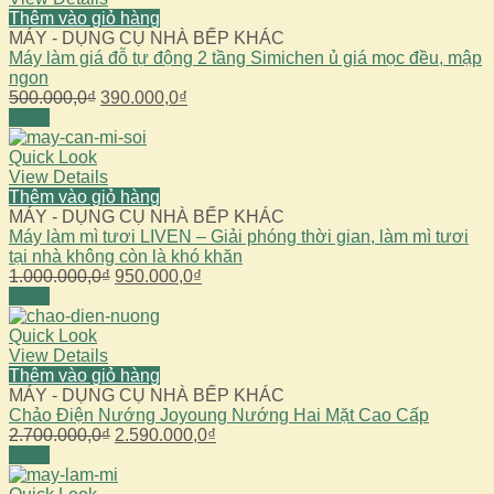
Thêm vào giỏ hàng
MÁY - DỤNG CỤ NHÀ BẾP KHÁC
Máy làm giá đỗ tự động 2 tầng Simichen ủ giá mọc đều, mập
ngon
Giá
Giá
500.000,0
₫
390.000,0
₫
gốc
hiện
Sale!
là:
tại
500.000,0₫.
là:
Quick Look
390.000,0₫.
View Details
Thêm vào giỏ hàng
MÁY - DỤNG CỤ NHÀ BẾP KHÁC
Máy làm mì tươi LIVEN – Giải phóng thời gian, làm mì tươi
tại nhà không còn là khó khăn
Giá
Giá
1.000.000,0
₫
950.000,0
₫
gốc
hiện
Sale!
là:
tại
1.000.000,0₫.
là:
Quick Look
950.000,0₫.
View Details
Thêm vào giỏ hàng
MÁY - DỤNG CỤ NHÀ BẾP KHÁC
Chảo Điện Nướng Joyoung Nướng Hai Mặt Cao Cấp
Giá
Giá
2.700.000,0
₫
2.590.000,0
₫
gốc
hiện
Sale!
là:
tại
2.700.000,0₫.
là: