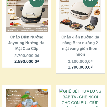
QUICK LOOK
QUICK LOOK
VIEW DETAILS
VIEW DETAILS
THÊM VÀO GIỎ
THÊM VÀO GIỎ
HÀNG
HÀNG
Chảo Điện Nướng
Chảo điện nướng đa
Joyoung Nướng Hai
năng Bear nướng 2
Mặt Cao Cấp
mặt vàng giòn thơm
ngon
2.700.000,0
₫
2.590.000,0
₫
2.100.000,0
₫
1.790.000,0
₫
QUICK LOOK
QUICK LOOK