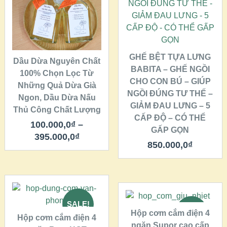
VIEW DETAILS
VIEW DETAILS
CHỌN
CHỌN
GHẾ BỆT TỰA LƯNG
Dầu Dừa Nguyên Chất
BABITA – GHẾ NGỒI
100% Chọn Lọc Từ
CHO CON BÚ – GIÚP
Những Quả Dừa Già
NGỒI ĐÚNG TƯ THẾ –
Ngon, Dầu Dừa Nấu
GIẢM ĐAU LƯNG – 5
Thủ Công Chất Lượng
CẤP ĐỘ – CÓ THỂ
100.000,0
₫
–
GẤP GỌN
395.000,0
₫
850.000,0
₫
CHỌN
CHỌN
SALE!
SALE!
Hộp cơm cắm điện 4
Hộp cơm cắm điện 4
QUICK LOOK
ngăn Supor cao cấp
QUICK LOOK