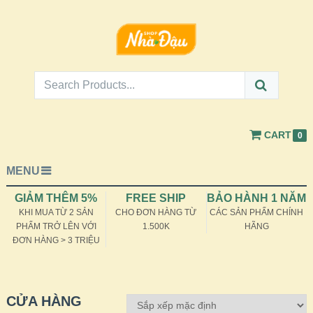
CART
0
MENU
GIẢM THÊM 5%
FREE SHIP
BẢO HÀNH 1 NĂM
KHI MUA TỪ 2 SẢN
CHO ĐƠN HÀNG TỪ
CÁC SẢN PHẨM CHÍNH
PHẨM TRỞ LÊN VỚI
1.500K
HÃNG
ĐƠN HÀNG > 3 TRIỆU
CỬA HÀNG