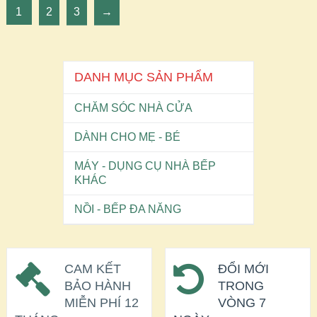
1
2
3
→
DANH MỤC SẢN PHẨM
CHĂM SÓC NHÀ CỬA
DÀNH CHO MẸ - BÉ
MÁY - DỤNG CỤ NHÀ BẾP
KHÁC
NỒI - BẾP ĐA NĂNG
CAM KẾT
ĐỔI MỚI
BẢO HÀNH
TRONG
MIỄN PHÍ 12
VÒNG 7