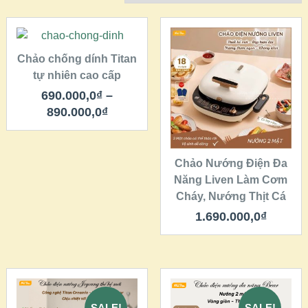
CHỌN
Chảo chống dính Titan
tự nhiên cao cấp
QUICK LOOK
QUICK LOOK
690.000,0
₫
–
VIEW DETAILS
VIEW DETAILS
890.000,0
₫
THÊM VÀO GIỎ
HÀNG
Chảo Nướng Điện Đa
Năng Liven Làm Cơm
Cháy, Nướng Thịt Cá
1.690.000,0
₫
SALE!
SALE!