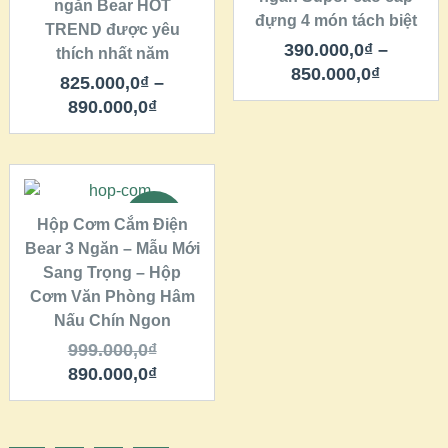
ngăn Bear HOT
đựng 4 món tách biệt
TREND được yêu
VIEW DETAILS
VIEW DETAILS
390.000,0
₫
–
thích nhất năm
850.000,0
₫
825.000,0
₫
–
890.000,0
₫
THÊM VÀO GIỎ
HÀNG
SALE!
Hộp Cơm Cắm Điện
Bear 3 Ngăn – Mẫu Mới
QUICK LOOK
Sang Trọng – Hộp
Cơm Văn Phòng Hâm
VIEW DETAILS
Nấu Chín Ngon
999.000,0
₫
890.000,0
₫