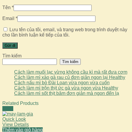
Tên
*
Email
*
Lưu tên của tôi, email, và trang web trong trình duyệt này
cho lần bình luận kế tiếp của tôi.
Tìm kiếm
Tìm kiếm
Cách làm muối lạc vừng không cầu kì mà rất đưa cơm
Cách làm mì xào gà rau củ đơn giản ngon lại Healthy
Cách nấu mì bò Đài Loan vừa ngon vừa cuốn
Cách làm mì trộn thịt ức gà vừa ngon vừa Healthy
Cách làm mì sốt thịt băm đơn giản mà ngon đến lạ
Related Products
Sale!
Quick Look
View Details
Thêm vào giỏ hàng