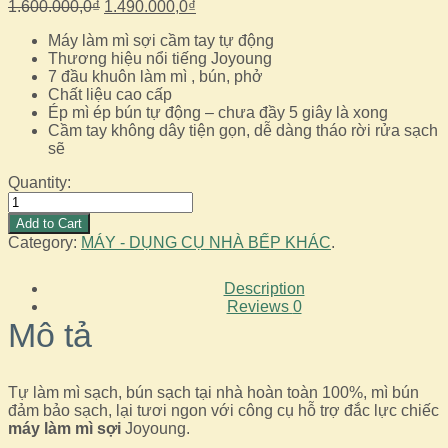
Giá
Giá
1.600.000,0
₫
1.490.000,0
₫
gốc
hiện
Máy làm mì sợi cầm tay tự động
là:
tại
Thương hiệu nổi tiếng Joyoung
1.600.000,0₫.
là:
7 đầu khuôn làm mì , bún, phở
1.490.000,0₫.
Chất liệu cao cấp
Ép mì ép bún tự động – chưa đầy 5 giây là xong
Cầm tay không dây tiện gọn, dễ dàng tháo rời rửa sạch
sẽ
Quantity:
Máy
làm
Add to Cart
mì
Category:
MÁY - DỤNG CỤ NHÀ BẾP KHÁC
.
sợi
cầm
Description
tay
Reviews
0
Joyoung
Mô tả
tự
động
7
đầu
Tự làm mì sạch, bún sạch tại nhà hoàn toàn 100%, mì bún
khuôn
đảm bảo sạch, lại tươi ngon với công cụ hỗ trợ đắc lực chiếc
số
máy làm mì sợi
Joyoung.
lượng