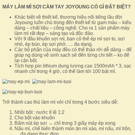
MÁY LÀM MÌ SỢI CẦM TAY JOYOUNG CÓ GÌ ĐẶT BIỆT?
Khác biệt về thiết kế, thương hiệu nổi tiếng lâu đời
Joyoung luôn chú trọng đến thiết kế từ gam màu – kiểu
dáng – chất liệu – công nghệ. Cho ra 1 sản phẩm máy
làm mì rất đẹp – sáng tạo và độc đáo.
Với 9 đầu khuôn sợi mì, bạn có thể ép mì sợi to, sợi
nhỏ, ép bún, ép sợi phở, … đa dạng.
Các bộ phận của máy đều có thể tháo rời dễ dàng – để
giúp ng dùng vệ sinh sạch sẽ đến từng chi tiết – ko để
lại cặn bột.
Tích hợp pin lithium dung lượng cao 1500mAh * 3, sạc
nhanh chỉ trong 4 giờ, có thể làm tới 100 bát mì.
Trở thành cao thủ làm mì với chỉ trong 4 bước siêu dễ:
Nhồi bột : nước tỉ lệ 1:2
Cho bột vào khuôn
Bấm nút ép sợi → chỉ trong 3 giây máy ép xong
Nấu mì, chế biến thành món ăn mì xào, mì nấu, mì trộn,
… đa dạng thực đơn.