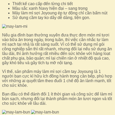
Thiết kế cao cấp đến từng chi tiết
Màu sắc xanh Navy hiện đại – sang trọng
Máy làm mì sợi Joyoung ép tự động chỉ cần bấm nút
Sử dụng cầm tay ko dây dễ dàng, tiện gọn.
Nếu gia đình bạn thường xuyên đưa thực đơn món mì tươi
vào bữa ăn trong ngày, trong tuần, thì việc cân nhắc tự làm
mì sạch tại nhà là rất sáng suốt. Vì có thể sử dụng mì gói
công nghiệp sẵn thì rất nhanh, nhưng đổi lại nếu sử dụng ăn
lâu dài, thì ảnh hưởng rất nhiều đến sức khỏe với hàng loạt
chất phụ gia, bảo quản; mì lại chiên rán ở nhiệt độ quá cao,
gây khó tiêu và gây tích tụ mỡ nội tạng.
Vì thế, sản phẩm máy làm mì sợi cầm tay Joyoung là 1
người bạn cực kì hữu ích đồng hành trong căn bếp, phù hợp
với những ai quyết tâm theo đuổi 1 chế độ ăn lành mạnh, tốt
cho sức khỏe.
Ban đầu có thể đánh đổi 1 ít thời gian và công sức để làm mì
bún sạch, nhưng đổi lại thành phẩm món ăn tươi ngon và tốt
cho sức khỏe về lâu dài.