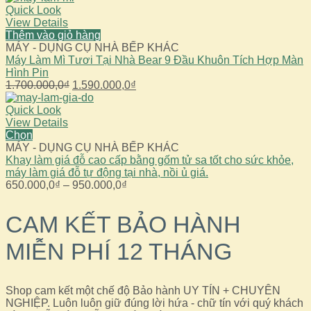
1.000.000,0₫.
là:
Quick Look
950.000,0₫.
View Details
Thêm vào giỏ hàng
MÁY - DỤNG CỤ NHÀ BẾP KHÁC
Máy Làm Mì Tươi Tại Nhà Bear 9 Đầu Khuôn Tích Hợp Màn
Hình Pin
Giá
Giá
1.700.000,0
₫
1.590.000,0
₫
gốc
hiện
là:
tại
Quick Look
1.700.000,0₫.
là:
View Details
1.590.000,0₫.
Chọn
MÁY - DỤNG CỤ NHÀ BẾP KHÁC
Khay làm giá đỗ cao cấp bằng gốm tử sa tốt cho sức khỏe,
máy làm giá đỗ tự động tại nhà, nồi ủ giá.
Khoảng
650.000,0
₫
–
950.000,0
₫
giá:
từ
CAM KẾT BẢO HÀNH
650.000,0₫
đến
MIỄN PHÍ 12 THÁNG
950.000,0₫
Shop cam kết một chế độ Bảo hành UY TÍN + CHUYÊN
NGHIỆP. Luôn luôn giữ đúng lời hứa - chữ tín với quý khách