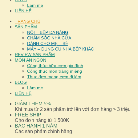
Làm mẹ
LIÊN HỆ
TRANG CHỦ
SẢN PHẨM
NỒI – BẾP ĐA NĂNG
CHĂM SÓC NHÀ CỬA
DÀNH CHO MẸ – BÉ
MÁY – DỤNG CỤ NHÀ BẾP KHÁC
REVIEW SẢN PHẨM
MÓN ĂN NGON
Công thức bữa cơm gia đình
Công thức món tráng miệng
Thực đơn mang cơm đi làm
BLOG
Làm mẹ
LIÊN HỆ
GIẢM THÊM 5%
Khi mua từ 2 sản phẩm trở lên với đơn hàng > 3 triệu
FREE SHIP
Cho đơn hàng từ 1.500K
BẢO HÀNH 1 NĂM
Các sản phẩm chính hãng