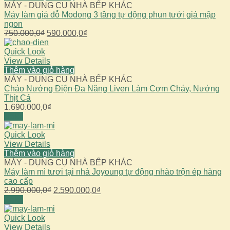
MÁY - DỤNG CỤ NHÀ BẾP KHÁC
Máy làm giá đỗ Modong 3 tầng tự động phun tưới giá mập
ngon
Giá
Giá
750.000,0
₫
590.000,0
₫
gốc
hiện
là:
tại
Quick Look
750.000,0₫.
là:
View Details
590.000,0₫.
Thêm vào giỏ hàng
MÁY - DỤNG CỤ NHÀ BẾP KHÁC
Chảo Nướng Điện Đa Năng Liven Làm Cơm Cháy, Nướng
Thịt Cá
1.690.000,0
₫
Sale!
Quick Look
View Details
Thêm vào giỏ hàng
MÁY - DỤNG CỤ NHÀ BẾP KHÁC
Máy làm mì tươi tại nhà Joyoung tự động nhào trộn ép hàng
cao cấp
Giá
Giá
2.990.000,0
₫
2.590.000,0
₫
gốc
hiện
Sale!
là:
tại
2.990.000,0₫.
là:
Quick Look
2.590.000,0₫.
View Details