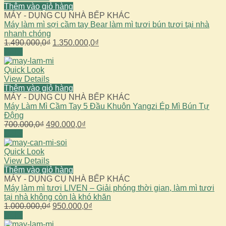
Thêm vào giỏ hàng
MÁY - DỤNG CỤ NHÀ BẾP KHÁC
Máy làm mì sợi cầm tay Bear làm mì tươi bún tươi tại nhà
nhanh chóng
Giá
Giá
1.490.000,0
₫
1.350.000,0
₫
gốc
hiện
Sale!
là:
tại
1.490.000,0₫.
là:
Quick Look
1.350.000,0₫.
View Details
Thêm vào giỏ hàng
MÁY - DỤNG CỤ NHÀ BẾP KHÁC
Máy Làm Mì Cầm Tay 5 Đầu Khuôn Yangzi Ép Mì Bún Tự
Động
Giá
Giá
700.000,0
₫
490.000,0
₫
gốc
hiện
Sale!
là:
tại
700.000,0₫.
là:
Quick Look
490.000,0₫.
View Details
Thêm vào giỏ hàng
MÁY - DỤNG CỤ NHÀ BẾP KHÁC
Máy làm mì tươi LIVEN – Giải phóng thời gian, làm mì tươi
tại nhà không còn là khó khăn
Giá
Giá
1.000.000,0
₫
950.000,0
₫
gốc
hiện
Sale!
là:
tại