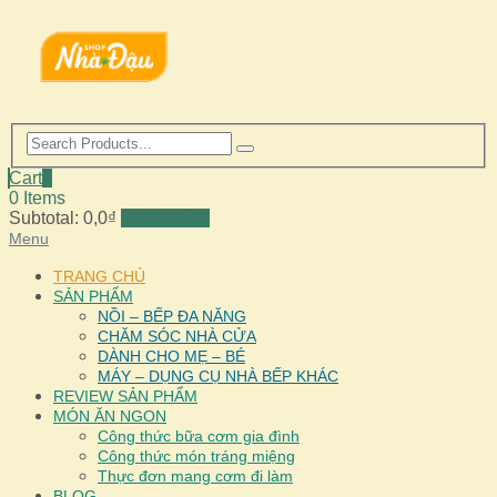
Cart
0
0 Items
Subtotal:
0,0
₫
Go to Shop
Menu
TRANG CHỦ
SẢN PHẨM
NỒI – BẾP ĐA NĂNG
CHĂM SÓC NHÀ CỬA
DÀNH CHO MẸ – BÉ
MÁY – DỤNG CỤ NHÀ BẾP KHÁC
REVIEW SẢN PHẨM
MÓN ĂN NGON
Công thức bữa cơm gia đình
Công thức món tráng miệng
Thực đơn mang cơm đi làm
BLOG