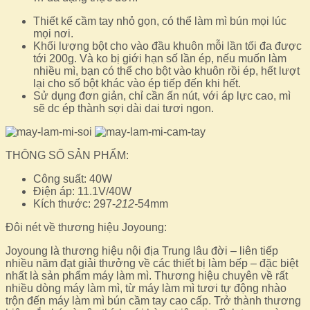
Thiết kế cầm tay nhỏ gọn, có thể làm mì bún mọi lúc
mọi nơi.
Khối lượng bột cho vào đầu khuôn mỗi lần tối đa được
tới 200g. Và ko bị giới hạn số lần ép, nếu muốn làm
nhiều mì, bạn có thể cho bột vào khuôn rồi ép, hết lượt
lại cho số bột khác vào ép tiếp đến khi hết.
Sử dụng đơn giản, chỉ cần ấn nút, với áp lực cao, mì
sẽ dc ép thành sợi dài dai tươi ngon.
THÔNG SỐ SẢN PHẨM:
Công suất: 40W
Điện áp: 11.1V/40W
Kích thước: 297-
212-
54mm
Đôi nét về thương hiệu Joyoung:
Joyoung là thương hiệu nội địa Trung lâu đời – liên tiếp
nhiều năm đạt giải thưởng về các thiết bị làm bếp – đặc biệt
nhất là sản phẩm máy làm mì. Thương hiệu chuyên về rất
nhiều dòng máy làm mì, từ máy làm mì tươi tự động nhào
trộn đến máy làm mì bún cầm tay cao cấp. Trở thành thương