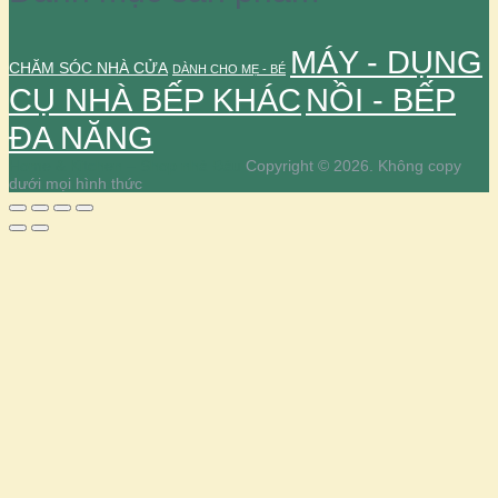
MÁY - DỤNG
CHĂM SÓC NHÀ CỬA
DÀNH CHO MẸ - BÉ
CỤ NHÀ BẾP KHÁC
NỒI - BẾP
ĐA NĂNG
Home & Kitchen – Shop nhà Đậu
Copyright © 2026.
Không copy
dưới mọi hình thức