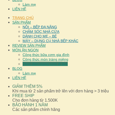
Làm mẹ
LIÊN HỆ
TRANG CHỦ
SẢN PHẨM
NỒI – BẾP ĐA NĂNG
CHĂM SÓC NHÀ CỬA
DÀNH CHO MẸ – BÉ
MÁY – DỤNG CỤ NHÀ BẾP KHÁC
REVIEW SẢN PHẨM
MÓN ĂN NGON
Công thức bữa cơm gia đình
Công thức món tráng miệng
Thực đơn mang cơm đi làm
BLOG
Làm mẹ
LIÊN HỆ
GIẢM THÊM 5%
Khi mua từ 2 sản phẩm trở lên với đơn hàng > 3 triệu
FREE SHIP
Cho đơn hàng từ 1.500K
BẢO HÀNH 1 NĂM
Các sản phẩm chính hãng