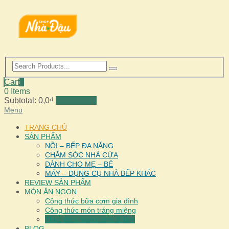
Cart
0
0 Items
Subtotal:
0,0
₫
Go to Shop
Menu
TRANG CHỦ
SẢN PHẨM
NỒI – BẾP ĐA NĂNG
CHĂM SÓC NHÀ CỬA
DÀNH CHO MẸ – BÉ
MÁY – DỤNG CỤ NHÀ BẾP KHÁC
REVIEW SẢN PHẨM
MÓN ĂN NGON
Công thức bữa cơm gia đình
Công thức món tráng miệng
Thực đơn mang cơm đi làm
BLOG