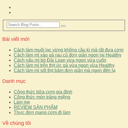
Bài viết mới
Cách làm muối lạc vừng không cầu kì mà rất đưa cơm
Cách làm mì xào gà rau củ đơn giản ngon lại Healthy
Cách nấu mì bò Đài Loan vừa ngon vừa cuốn
Cách làm mì trộn thịt ức gà vừa ngon vừa Healthy
Cách làm mì sốt thịt băm đơn giản mà ngon đến lạ
Danh mục
Công thức bữa cơm gia đình
Công thức món tráng miệng
Làm mẹ
REVIEW SẢN PHẨM
Thực đơn mang cơm đi làm
Về chúng tôi