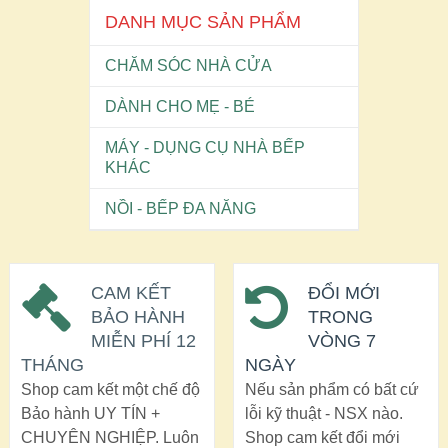
DANH MỤC SẢN PHẨM
CHĂM SÓC NHÀ CỬA
DÀNH CHO MẸ - BÉ
MÁY - DỤNG CỤ NHÀ BẾP
KHÁC
NỒI - BẾP ĐA NĂNG
CAM KẾT
ĐỔI MỚI
BẢO HÀNH
TRONG
MIỄN PHÍ 12
VÒNG 7
THÁNG
NGÀY
Shop cam kết một chế độ
Nếu sản phẩm có bất cứ
Bảo hành UY TÍN +
lỗi kỹ thuật - NSX nào.
CHUYÊN NGHIỆP. Luôn
Shop cam kết đổi mới