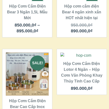
SALE!
SALE!
Hộp Cơm Cắm Điện
Hộp cơm cắm điện
Bear 3 Ngăn 1,5L Mẫu
QUICK LOOK
Bear 4 ngăn xinh xắn
QUICK LOOK
Mới
HOT nhất hiện tại
VIEW DETAILS
VIEW DETAILS
850.000,0
₫
–
950.000,0
₫
895.000,0
₫
890.000,0
₫
THÊM VÀO GIỎ
HÀNG
SALE!
Hộp Cơm Cắm Điện
QUICK LOOK
Lotor 4 Ngăn – Hộp
QUICK LOOK
Cơm Văn Phòng Khay
Thủy Tinh Cao Cấp
VIEW DETAILS
VIEW DETAILS
THÊM VÀO GIỎ
890.000,0
₫
HÀNG
Hộp Cơm Cắm Điện
Bear Cao Cấp Inox