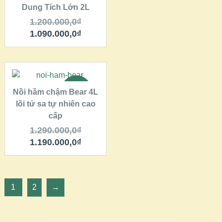
Dung Tích Lớn 2L
1.200.000,0
₫
1.090.000,0
₫
THÊM VÀO GIỎ
HÀNG
SALE!
Nồi hầm chậm Bear 4L
lõi tử sa tự nhiên cao
QUICK LOOK
cấp
VIEW DETAILS
1.290.000,0
₫
1.190.000,0
₫
1
2
→