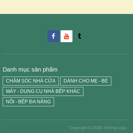
Danh mục sản phẩm
CHĂM SÓC NHÀ CỬA
DÀNH CHO MẸ - BÉ
MÁY - DỤNG CỤ NHÀ BẾP KHÁC
NỒI - BẾP ĐA NĂNG
Home & Kitchen – Shop nhà Đậu
Copyright © 2026.
Không copy