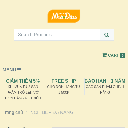
CART
0
MENU
GIẢM THÊM 5%
FREE SHIP
BẢO HÀNH 1 NĂM
KHI MUA TỪ 2 SẢN
CHO ĐƠN HÀNG TỪ
CÁC SẢN PHẨM CHÍNH
PHẨM TRỞ LÊN VỚI
1.500K
HÃNG
ĐƠN HÀNG > 3 TRIỆU
Trang chủ
NỒI - BẾP ĐA NĂNG