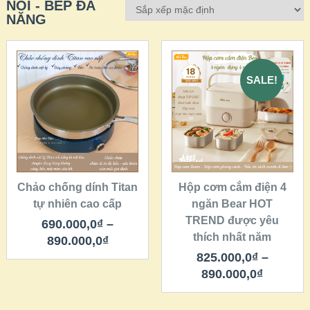
NỒI - BẾP ĐA
NĂNG
SALE!
QUICK LOOK
QUICK LOOK
VIEW DETAILS
VIEW DETAILS
CHỌN
CHỌN
Chảo chống dính Titan
Hộp cơm cắm điện 4
tự nhiên cao cấp
ngăn Bear HOT
TREND được yêu
690.000,0
₫
–
thích nhất năm
890.000,0
₫
825.000,0
₫
–
890.000,0
₫