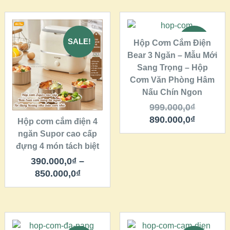
THÊM VÀO GIỎ
HÀNG
SALE!
SALE!
Hộp Cơm Cắm Điện
QUICK LOOK
Bear 3 Ngăn – Mẫu Mới
QUICK LOOK
Sang Trọng – Hộp
Cơm Văn Phòng Hâm
VIEW DETAILS
VIEW DETAILS
Nấu Chín Ngon
CHỌN
999.000,0
₫
890.000,0
₫
Hộp cơm cắm điện 4
ngăn Supor cao cấp
đựng 4 món tách biệt
390.000,0
₫
–
850.000,0
₫
THÊM VÀO GIỎ
CHỌN
HÀNG