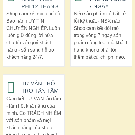
PHÍ 12 THÁNG
7 NGÀY
Shop cam kết một chế độ
Nếu sản phẩm có bất cứ
Bảo hành UY TÍN +
lỗi kỹ thuật - NSX nào.
CHUYÊN NGHIỆP. Luôn
Shop cam kết đổi mới
luôn giữ đúng lời hứa -
trong vòng 7 ngày sản
chữ tín với quý khách
phẩm cùng loại mà khách
hàng - sẵn sàng hỗ trợ
hàng không phải tốn
khách hàng 24/7.
thêm bất cứ chi phí nào.
TƯ VẤN - HỖ
TRỢ TẬN TÂM
Cam kết TƯ VẤN tận tâm
- làm hết khả năng của
mình. Có TRÁCH NHIỆM
với sản phẩm và mọi
khách hàng của shop.
Đem lại sự an tâm tuyệt