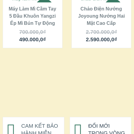
SALE!
SALE!
Máy Làm Mì Cầm Tay
Chảo Điện Nướng
5 Đầu Khuôn Yangzi
QUICK LOOK
Joyoung Nướng Hai
QUICK LOOK
Ép Mì Bún Tự Động
Mặt Cao Cấp
VIEW DETAILS
VIEW DETAILS
700.000,0
₫
2.700.000,0
₫
490.000,0
₫
2.590.000,0
₫
CAM KẾT BẢO
ĐỔI MỚI
HÀNH MIỄN
TRONG VÒNG