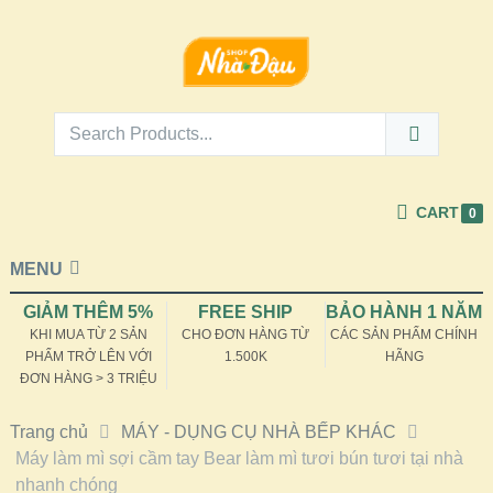
CART
0
MENU
GIẢM THÊM 5%
FREE SHIP
BẢO HÀNH 1 NĂM
KHI MUA TỪ 2 SẢN
CHO ĐƠN HÀNG TỪ
CÁC SẢN PHẨM CHÍNH
PHẨM TRỞ LÊN VỚI
1.500K
HÃNG
ĐƠN HÀNG > 3 TRIỆU
Trang chủ
MÁY - DỤNG CỤ NHÀ BẾP KHÁC
Máy làm mì sợi cầm tay Bear làm mì tươi bún tươi tại nhà
nhanh chóng