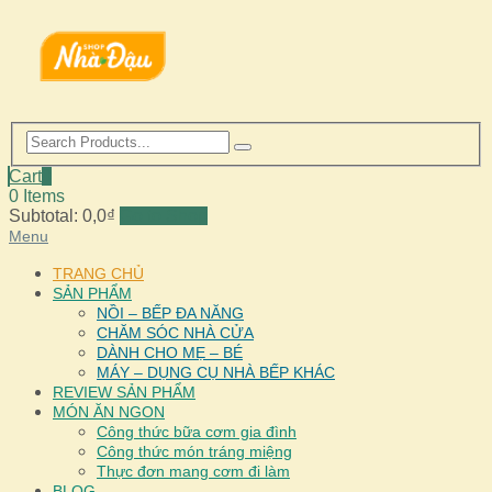
Cart
0
0 Items
Subtotal:
0,0
₫
Go to Shop
Menu
TRANG CHỦ
SẢN PHẨM
NỒI – BẾP ĐA NĂNG
CHĂM SÓC NHÀ CỬA
DÀNH CHO MẸ – BÉ
MÁY – DỤNG CỤ NHÀ BẾP KHÁC
REVIEW SẢN PHẨM
MÓN ĂN NGON
Công thức bữa cơm gia đình
Công thức món tráng miệng
Thực đơn mang cơm đi làm
BLOG