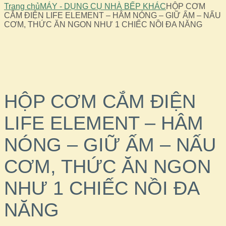
Trang chủ
MÁY - DỤNG CỤ NHÀ BẾP KHÁC
HỘP CƠM
CẮM ĐIỆN LIFE ELEMENT – HÂM NÓNG – GIỮ ẤM – NẤU
CƠM, THỨC ĂN NGON NHƯ 1 CHIẾC NỒI ĐA NĂNG
Out Of Stock
HỘP CƠM CẮM ĐIỆN
LIFE ELEMENT – HÂM
NÓNG – GIỮ ẤM – NẤU
CƠM, THỨC ĂN NGON
NHƯ 1 CHIẾC NỒI ĐA
NĂNG