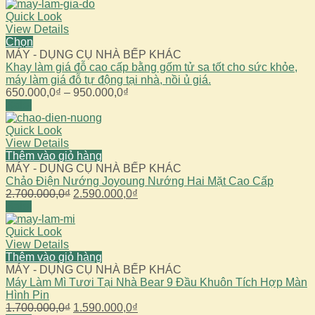
gốc
hiện
là:
tại
Quick Look
2.990.000,0₫.
là:
View Details
2.590.000,0₫.
Chọn
MÁY - DỤNG CỤ NHÀ BẾP KHÁC
Khay làm giá đỗ cao cấp bằng gốm tử sa tốt cho sức khỏe,
máy làm giá đỗ tự động tại nhà, nồi ủ giá.
Khoảng
650.000,0
₫
–
950.000,0
₫
giá:
Sale!
từ
650.000,0₫
Quick Look
đến
View Details
950.000,0₫
Thêm vào giỏ hàng
MÁY - DỤNG CỤ NHÀ BẾP KHÁC
Chảo Điện Nướng Joyoung Nướng Hai Mặt Cao Cấp
Giá
Giá
2.700.000,0
₫
2.590.000,0
₫
gốc
hiện
Sale!
là:
tại
2.700.000,0₫.
là:
Quick Look
2.590.000,0₫.
View Details
Thêm vào giỏ hàng
MÁY - DỤNG CỤ NHÀ BẾP KHÁC
Máy Làm Mì Tươi Tại Nhà Bear 9 Đầu Khuôn Tích Hợp Màn
Hình Pin
Giá
Giá
1.700.000,0
₫
1.590.000,0
₫