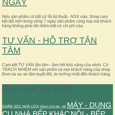
NGÀY
Nếu sản phẩm có bất cứ lỗi kỹ thuật - NSX nào. Shop cam
kết đổi mới trong vòng 7 ngày sản phẩm cùng loại mà khách
hàng không phải tốn thêm bất cứ chi phí nào.
TƯ VẤN - HỖ TRỢ TẬN
TÂM
Cam kết TƯ VẤN tận tâm - làm hết khả năng của mình. Có
TRÁCH NHIỆM với sản phẩm và mọi khách hàng của shop.
Đem lại sự an tâm tuyệt đối, tin tưởng nhất đến khách hàng.
Danh mục sản phẩm
MÁY - DỤNG
CHĂM SÓC NHÀ CỬA
DÀNH CHO MẸ - BÉ
CỤ NHÀ BẾP KHÁC
NỒI - BẾP