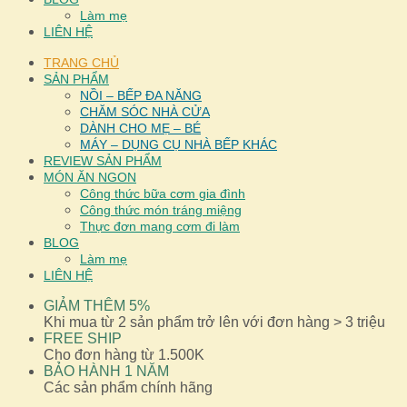
Làm mẹ
LIÊN HỆ
TRANG CHỦ
SẢN PHẨM
NỒI – BẾP ĐA NĂNG
CHĂM SÓC NHÀ CỬA
DÀNH CHO MẸ – BÉ
MÁY – DỤNG CỤ NHÀ BẾP KHÁC
REVIEW SẢN PHẨM
MÓN ĂN NGON
Công thức bữa cơm gia đình
Công thức món tráng miệng
Thực đơn mang cơm đi làm
BLOG
Làm mẹ
LIÊN HỆ
GIẢM THÊM 5%
Khi mua từ 2 sản phẩm trở lên với đơn hàng > 3 triệu
FREE SHIP
Cho đơn hàng từ 1.500K
BẢO HÀNH 1 NĂM
Các sản phẩm chính hãng