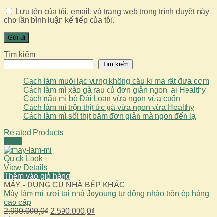
Lưu tên của tôi, email, và trang web trong trình duyệt này
cho lần bình luận kế tiếp của tôi.
Tìm kiếm
Tìm kiếm
Cách làm muối lạc vừng không cầu kì mà rất đưa cơm
Cách làm mì xào gà rau củ đơn giản ngon lại Healthy
Cách nấu mì bò Đài Loan vừa ngon vừa cuốn
Cách làm mì trộn thịt ức gà vừa ngon vừa Healthy
Cách làm mì sốt thịt băm đơn giản mà ngon đến lạ
Related Products
Sale!
Quick Look
View Details
Thêm vào giỏ hàng
MÁY - DỤNG CỤ NHÀ BẾP KHÁC
Máy làm mì tươi tại nhà Joyoung tự động nhào trộn ép hàng
cao cấp
Giá
Giá
2.990.000,0
₫
2.590.000,0
₫