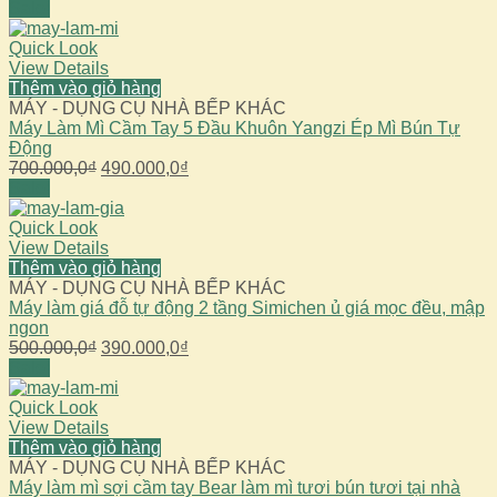
gốc
hiện
Sale!
là:
tại
1.700.000,0₫.
là:
Quick Look
1.590.000,0₫.
View Details
Thêm vào giỏ hàng
MÁY - DỤNG CỤ NHÀ BẾP KHÁC
Máy Làm Mì Cầm Tay 5 Đầu Khuôn Yangzi Ép Mì Bún Tự
Động
Giá
Giá
700.000,0
₫
490.000,0
₫
gốc
hiện
Sale!
là:
tại
700.000,0₫.
là:
Quick Look
490.000,0₫.
View Details
Thêm vào giỏ hàng
MÁY - DỤNG CỤ NHÀ BẾP KHÁC
Máy làm giá đỗ tự động 2 tầng Simichen ủ giá mọc đều, mập
ngon
Giá
Giá
500.000,0
₫
390.000,0
₫
gốc
hiện
Sale!
là:
tại
500.000,0₫.
là:
Quick Look
390.000,0₫.
View Details
Thêm vào giỏ hàng
MÁY - DỤNG CỤ NHÀ BẾP KHÁC
Máy làm mì sợi cầm tay Bear làm mì tươi bún tươi tại nhà