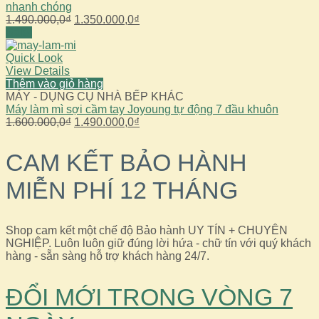
nhanh chóng
Giá
Giá
1.490.000,0
₫
1.350.000,0
₫
gốc
hiện
Sale!
là:
tại
1.490.000,0₫.
là:
Quick Look
1.350.000,0₫.
View Details
Thêm vào giỏ hàng
MÁY - DỤNG CỤ NHÀ BẾP KHÁC
Máy làm mì sợi cầm tay Joyoung tự động 7 đầu khuôn
Giá
Giá
1.600.000,0
₫
1.490.000,0
₫
gốc
hiện
là:
tại
CAM KẾT BẢO HÀNH
1.600.000,0₫.
là:
1.490.000,0₫.
MIỄN PHÍ 12 THÁNG
Shop cam kết một chế độ Bảo hành UY TÍN + CHUYÊN
NGHIỆP. Luôn luôn giữ đúng lời hứa - chữ tín với quý khách
hàng - sẵn sàng hỗ trợ khách hàng 24/7.
ĐỔI MỚI TRONG VÒNG 7