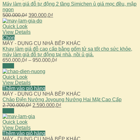
Máy làm giá đỗ tự động 2 tầng Simichen ủ giá mọc đều, mập
ngon
Giá
Giá
500.000,0
₫
390.000,0
₫
gốc
hiện
là:
tại
Quick Look
500.000,0₫.
là:
View Details
390.000,0₫.
Chọn
MÁY - DỤNG CỤ NHÀ BẾP KHÁC
Khay làm giá đỗ cao cấp bằng gốm tử sa tốt cho sức khỏe,
máy làm giá đỗ tự động tại nhà, nồi ủ giá.
Khoảng
650.000,0
₫
–
950.000,0
₫
giá:
Sale!
từ
650.000,0₫
Quick Look
đến
View Details
950.000,0₫
Thêm vào giỏ hàng
MÁY - DỤNG CỤ NHÀ BẾP KHÁC
Chảo Điện Nướng Joyoung Nướng Hai Mặt Cao Cấp
Giá
Giá
2.700.000,0
₫
2.590.000,0
₫
gốc
hiện
Sale!
là:
tại
2.700.000,0₫.
là:
Quick Look
2.590.000,0₫.
View Details
Thêm vào giỏ hàng
MÁY - DỤNG CỤ NHÀ BẾP KHÁC