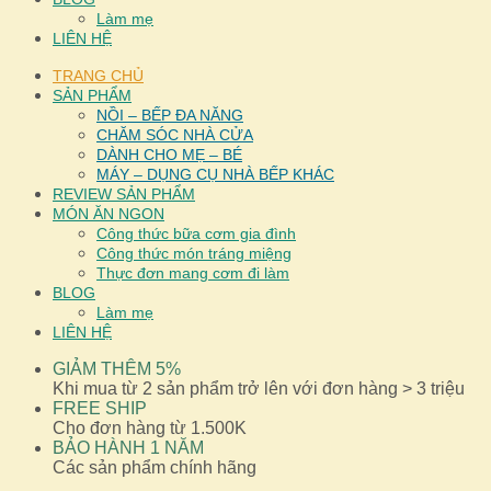
Làm mẹ
LIÊN HỆ
TRANG CHỦ
SẢN PHẨM
NỒI – BẾP ĐA NĂNG
CHĂM SÓC NHÀ CỬA
DÀNH CHO MẸ – BÉ
MÁY – DỤNG CỤ NHÀ BẾP KHÁC
REVIEW SẢN PHẨM
MÓN ĂN NGON
Công thức bữa cơm gia đình
Công thức món tráng miệng
Thực đơn mang cơm đi làm
BLOG
Làm mẹ
LIÊN HỆ
GIẢM THÊM 5%
Khi mua từ 2 sản phẩm trở lên với đơn hàng > 3 triệu
FREE SHIP
Cho đơn hàng từ 1.500K
BẢO HÀNH 1 NĂM
Các sản phẩm chính hãng