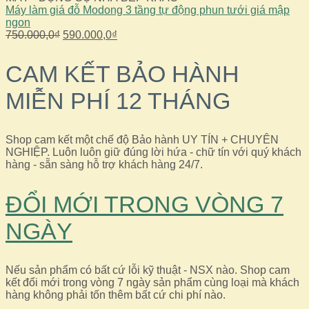
Máy làm giá đỗ Modong 3 tầng tự động phun tưới giá mập
ngon
Giá
Giá
750.000,0
₫
590.000,0
₫
gốc
hiện
là:
tại
CAM KẾT BẢO HÀNH
750.000,0₫.
là:
590.000,0₫.
MIỄN PHÍ 12 THÁNG
Shop cam kết một chế độ Bảo hành UY TÍN + CHUYÊN
NGHIỆP. Luôn luôn giữ đúng lời hứa - chữ tín với quý khách
hàng - sẵn sàng hỗ trợ khách hàng 24/7.
ĐỔI MỚI TRONG VÒNG 7
NGÀY
Nếu sản phẩm có bất cứ lỗi kỹ thuật - NSX nào. Shop cam
kết đổi mới trong vòng 7 ngày sản phẩm cùng loại mà khách
hàng không phải tốn thêm bất cứ chi phí nào.