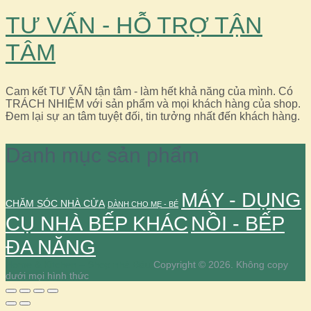
TƯ VẤN - HỖ TRỢ TẬN
TÂM
Cam kết TƯ VẤN tận tâm - làm hết khả năng của mình. Có
TRÁCH NHIỆM với sản phẩm và mọi khách hàng của shop.
Đem lại sự an tâm tuyệt đối, tin tưởng nhất đến khách hàng.
Danh mục sản phẩm
MÁY - DỤNG
CHĂM SÓC NHÀ CỬA
DÀNH CHO MẸ - BÉ
CỤ NHÀ BẾP KHÁC
NỒI - BẾP
ĐA NĂNG
Home & Kitchen – Shop nhà Đậu
Copyright © 2026.
Không copy
dưới mọi hình thức