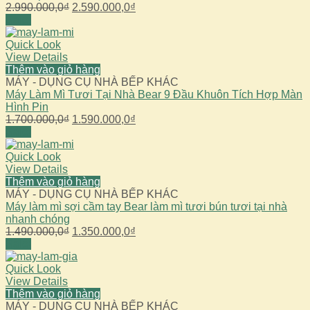
Giá
Giá
2.990.000,0
₫
2.590.000,0
₫
gốc
hiện
Sale!
là:
tại
2.990.000,0₫.
là:
Quick Look
2.590.000,0₫.
View Details
Thêm vào giỏ hàng
MÁY - DỤNG CỤ NHÀ BẾP KHÁC
Máy Làm Mì Tươi Tại Nhà Bear 9 Đầu Khuôn Tích Hợp Màn
Hình Pin
Giá
Giá
1.700.000,0
₫
1.590.000,0
₫
gốc
hiện
Sale!
là:
tại
1.700.000,0₫.
là:
Quick Look
1.590.000,0₫.
View Details
Thêm vào giỏ hàng
MÁY - DỤNG CỤ NHÀ BẾP KHÁC
Máy làm mì sợi cầm tay Bear làm mì tươi bún tươi tại nhà
nhanh chóng
Giá
Giá
1.490.000,0
₫
1.350.000,0
₫
gốc
hiện
Sale!
là:
tại
1.490.000,0₫.
là:
Quick Look
1.350.000,0₫.
View Details
Thêm vào giỏ hàng
MÁY - DỤNG CỤ NHÀ BẾP KHÁC