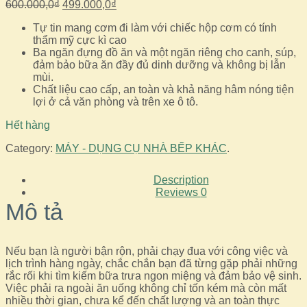
Giá
Giá
600.000,0
₫
499.000,0
₫
gốc
hiện
Tự tin mang cơm đi làm với chiếc hộp cơm có tính
là:
tại
thẩm mỹ cực kì cao
600.000,0₫.
là:
Ba ngăn đựng đồ ăn và một ngăn riêng cho canh, súp,
499.000,0₫.
đảm bảo bữa ăn đầy đủ dinh dưỡng và không bị lẫn
mùi.
Chất liệu cao cấp, an toàn và khả năng hâm nóng tiện
lợi ở cả văn phòng và trên xe ô tô.
Hết hàng
Category:
MÁY - DỤNG CỤ NHÀ BẾP KHÁC
.
Description
Reviews
0
Mô tả
Nếu bạn là người bận rộn, phải chạy đua với công việc và
lịch trình hàng ngày, chắc chắn bạn đã từng gặp phải những
rắc rối khi tìm kiếm bữa trưa ngon miệng và đảm bảo vệ sinh.
Việc phải ra ngoài ăn uống không chỉ tốn kém mà còn mất
nhiều thời gian, chưa kể đến chất lượng và an toàn thực