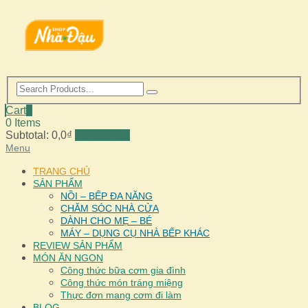
Cart
0
0 Items
Subtotal:
0,0
₫
Go to Shop
Menu
TRANG CHỦ
SẢN PHẨM
NỒI – BẾP ĐA NĂNG
CHĂM SÓC NHÀ CỬA
DÀNH CHO MẸ – BÉ
MÁY – DỤNG CỤ NHÀ BẾP KHÁC
REVIEW SẢN PHẨM
MÓN ĂN NGON
Công thức bữa cơm gia đình
Công thức món tráng miệng
Thực đơn mang cơm đi làm
BLOG