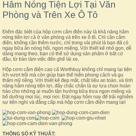
Hâm Nóng Tiện Lợi Tại Văn
Phòng và Trên Xe Ô Tô
Điểm đặc biệt của hộp cơm cắm điện này là khả năng hâm
nóng tiện lợi cả ở văn phòng và trên xe ô tô. Chỉ cần cắm
điện, không cần thêm nước, chỉ trong vài phút là bạn đã có
ngay bữa ăn nóng hổi, ngon miệng. Với thiết kế nhỏ gọn, dễ
dàng mang theo, bạn có thể sử dụng sản phẩm ở bất cứ
đâu, từ bàn làm việc đến ghế lái xe.
Hộp cơm cắm điện cao cấ Worthbuy không chỉ mang lại tiện
ích vượt trội mà còn giúp bạn thể hiện phong cách và gu
thẩm mỹ riêng. Với thiết kế đẹp mắt, chất liệu an toàn, và tính
năng hâm nóng tiện lợi, đây chắc chắn là sự lựa chọn hoàn
hảo cho những ai muốn tận hưởng bữa trưa ngon miệng và
bổ dưỡng mọi lúc, mọi nơi. Đặt ngay hôm nay để trải nghiệm
sự tiện nghi và đẳng cấp mà hộp cơm cắm điện mang lại!
THÔNG SỐ KỸ THUẬT: