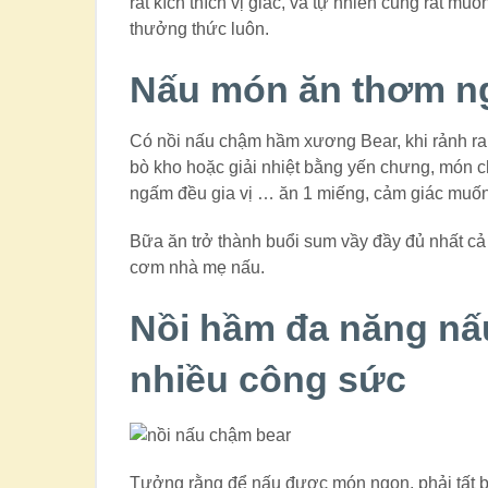
rất kích thích vị giác, và tự nhiên cũng rất 
thưởng thức luôn.
Nấu món ăn thơm ng
Có nồi nấu chậm hầm xương Bear, khi rảnh ra
bò kho hoặc giải nhiệt bằng yến chưng, món
ngấm đều gia vị … ăn 1 miếng, cảm giác muốn
Bữa ăn trở thành buổi sum vầy đầy đủ nhất cả
cơm nhà mẹ nấu.
Nồi hầm đa năng nấ
nhiều công sức
Tưởng rằng để nấu được món ngon, phải tất b