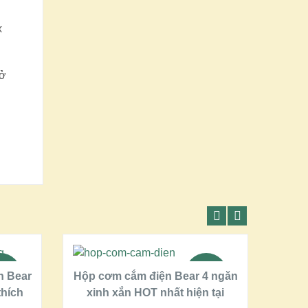
x
 ở
THÊM VÀO GIỎ HÀNG
LE!
SALE!
n Bear
Hộp cơm cắm điện Bear 4 ngăn
Hộp
hích
xinh xắn HOT nhất hiện tại
Ngă