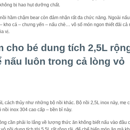
không bị hao hụt dưỡng chất.
 nồi hầm chậm bear còn đảm nhận rất đa chức năng. Ngoài nấu
 – kho cá – chưng yến – nấu chè… vô số món ngon thiết đãi cả 
a vị.
 cho bé dung tích 2,5L rộn
hể nấu luôn trong cả lòng vỏ
5L cách thủy như những bộ nồi khác. Bộ nồi 2,5L inox này, mẹ 
ỏ nồi inox 304 cao cấp – bền bỉ này.
ng cần phải lo lắng về lượng thức ăn không biết nấu vào đâu 
 vỏ nồi dung tích tới 5,5L rất rộng rãi, để chế biến món ăn mà k