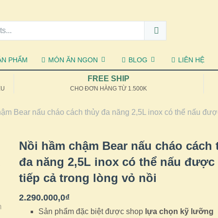
ẢN PHẨM
MÓN ĂN NGON
BLOG
LIÊN HỆ
FREE SHIP
ỆU
CHO ĐƠN HÀNG TỪ 1.500K
ậm Bear nấu cháo cách thủy đa năng 2,5L inox có thể nấu được t
Nồi hầm chậm Bear nấu cháo cách 
đa năng 2,5L inox có thể nấu được 
tiếp cả trong lòng vỏ nồi
2.290.000,0
₫
Sản phẩm đặc biệt được shop
lựa chọn kỹ lưỡng