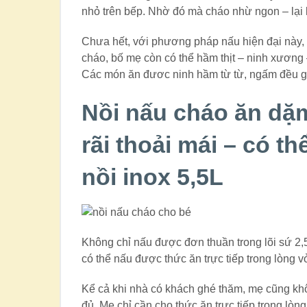
nhỏ trên bếp. Nhờ đó mà cháo nhừ ngon – lại 
Chưa hết, với phương pháp nấu hiện đại này,
cháo, bố mẹ còn có thể hầm thịt – ninh xương
Các món ăn đươc ninh hầm từ từ, ngấm đều gi
Nồi nấu cháo ăn dặm
rãi thoải mái – có t
nồi inox 5,5L
Không chỉ nấu được đơn thuần trong lõi sứ 2,
có thể nấu được thức ăn trực tiếp trong lòng v
Kể cả khi nhà có khách ghé thăm, mẹ cũng khô
đủ. Mẹ chỉ cần cho thức ăn trực tiếp trong lòng