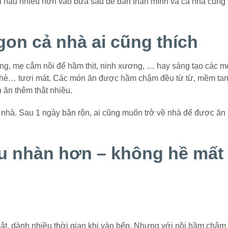
muốn nấu nhiều hơn vào bữa sau để bản thân mình và cả nhà cùng
on cả nhà ai cũng thích
ng, mẹ cắm nồi để hầm thịt, ninh xương, … hay sáng tạo các 
 chè… tươi mát. Các món ăn được hầm chậm đều từ từ, mềm tan
 ăn thêm thật nhiều.
 nhà. Sau 1 ngày bận rộn, ai cũng muốn trở về nhà để được ăn
u nhàn hơn – không hề mất
ật, dành nhiều thời gian khi vào bếp. Nhưng với
nồi hầm chậm