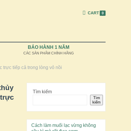
CART
0
BẢO HÀNH 1 NĂM
CÁC SẢN PHẨM CHÍNH HÃNG
rực tiếp cả trong lòng vỏ nồi
thủy
Tìm kiếm
trực
Tìm
kiếm
Cách làm muối lạc vừng không