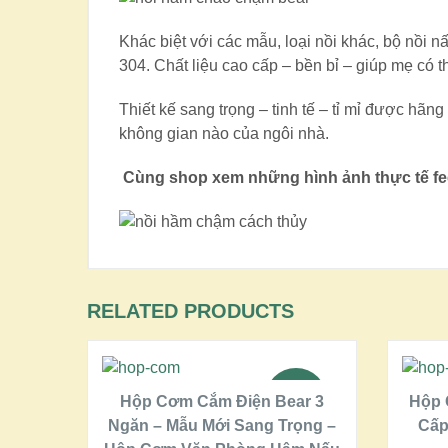
Khác biệt với các mẫu, loại nồi khác, bộ nồi 
304. Chất liệu cao cấp – bền bỉ – giúp mẹ có t
Thiết kế sang trọng – tinh tế – tỉ mỉ được hãng
không gian nào của ngôi nhà.
Cùng shop xem những hình ảnh thực tế fe
RELATED PRODUCTS
ÀNG
THÊM VÀO GIỎ HÀNG
LE!
SALE!
1,2L
Hộp Cơm Cắm Điện Bear 3
Hộp 
Ngăn – Mẫu Mới Sang Trọng –
Cấp