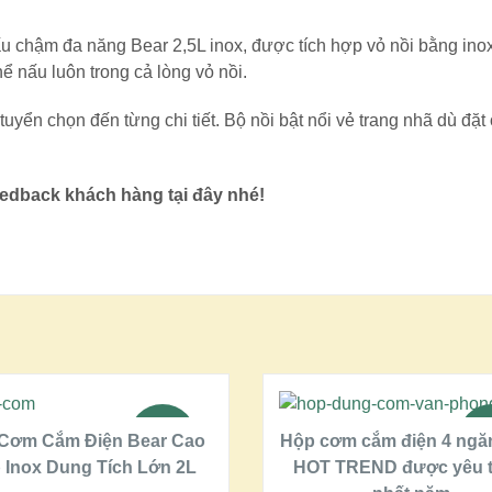
nấu chậm đa năng Bear 2,5L inox, được tích hợp vỏ nồi bằng ino
hể nấu luôn trong cả lòng vỏ nồi.
 tuyển chọn đến từng chi tiết. Bộ nồi bật nổi vẻ trang nhã dù đặt
edback khách hàng tại đây nhé!
THÊM VÀO GIỎ HÀNG
CHỌN
SALE!
SA
Cơm Cắm Điện Bear Cao
Hộp cơm cắm điện 4 ngă
 Inox Dung Tích Lớn 2L
HOT TREND được yêu t