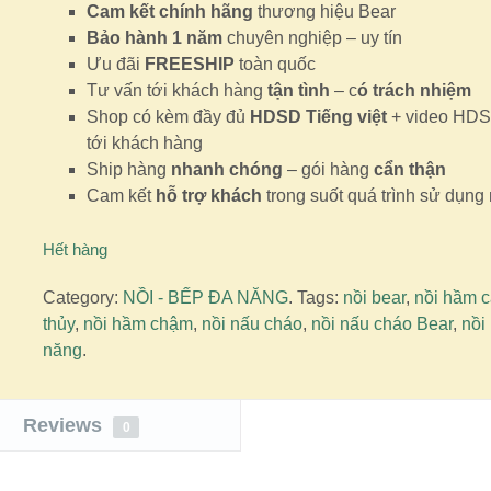
Cam kết chính hãng
thương hiệu Bear
Bảo hành 1 năm
chuyên nghiệp – uy tín
Ưu đãi
FREESHIP
toàn quốc
Tư vấn tới khách hàng
tận tình
– c
ó trách nhiệm
Shop có kèm đầy đủ
HDSD Tiếng việt
+ video HDS
tới khách hàng
Ship hàng
nhanh chóng
– gói hàng
cẩn thận
Cam kết
hỗ trợ khách
trong suốt quá trình sử dụng 
Hết hàng
Category:
NỒI - BẾP ĐA NĂNG
.
Tags:
nồi bear
,
nồi hầm 
thủy
,
nồi hầm chậm
,
nồi nấu cháo
,
nồi nấu cháo Bear
,
nồi
năng
.
Reviews
0