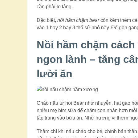
cần phải lo lắng.
Đặc biệt,
nồi hầm chậm bear
còn kèm thêm cả 
vào 1 hay 2 hay 3 thố sứ nhỏ này. Để gọn gang
Nồi hầm chậm cách t
ngon lành – tăng câ
lười ăn
Cháo nấu từ nồi Bear nhừ nhuyễn, hạt gạo hòa
nhiều mẹ bỉm sữa để chăm con nhàn hơn mỗi b
tập trung vào bữa ăn. Nhờ hương vị thơm ngon
Thậm chí khi nấu cháo cho bé, chính bản thâ