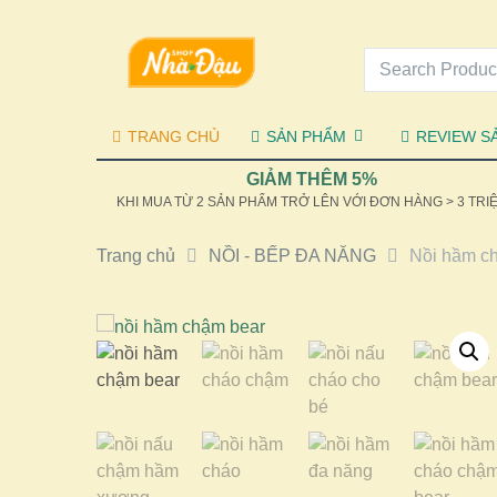
TRANG CHỦ
SẢN PHẨM
REVIEW S
GIẢM THÊM 5%
KHI MUA TỪ 2 SẢN PHẨM TRỞ LÊN VỚI ĐƠN HÀNG > 3 TRI
Trang chủ
NỒI - BẾP ĐA NĂNG
Nồi hầm ch