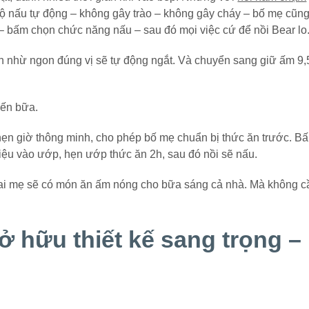
 độ nấu tự động – không gây trào – không gây cháy – bố mẹ cũn
– bấm chọn chức năng nấu – sau đó mọi việc cứ để nồi Bear lo
ín nhừ ngon đúng vị sẽ tự động ngắt. Và chuyển sang giữ ấm 9,
đến bữa.
ẹn giờ thông minh, cho phép bố mẹ chuẩn bị thức ăn trước. B
liệu vào ướp, hẹn ướp thức ăn 2h, sau đó nồi sẽ nấu.
 mai mẹ sẽ có món ăn ấm nóng cho bữa sáng cả nhà. Mà không c
ở hữu thiết kế sang trọng –