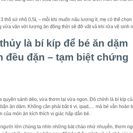
3 thố sứ nhỏ 0,5L – mỗi khi muốn nấu lượng ít, mẹ có thể chọn
 vừa vặn với lượng ăn đồng thời sẽ đỡ vất vả khi rửa vệ sinh n
hủy là bí kíp để bé ăn dặm
n đều đặn – tạm biệt chứng
 quyện sánh dẻo, vừa thơm lại vừa ngon. Đó chính là bí kíp củ
ận ăn dặm. Không cần phải bật ti vi, ipad,… mà bé vẫn hoàn 
 của món ăn kích thích vị giác hấp dẫn bé.
n người lớn chúng ta nhìn những bát cháo nhừ nhuyễn, thơm n