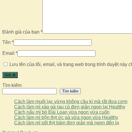
Đánh giá của bạn
*
Tên
*
Email
*
Lưu tên của tôi, email, và trang web trong trình duyệt này ch
Tìm kiếm
Tìm kiếm
Cách làm muối lạc vừng không cầu kì mà rất đưa cơm
Cách làm mì xào gà rau củ đơn giản ngon lại Healthy
Cách nấu mì bò Đài Loan vừa ngon vừa cuốn
Cách làm mì trộn thịt ức gà vừa ngon vừa Healthy
Cách làm mì sốt thịt băm đơn giản mà ngon đến lạ