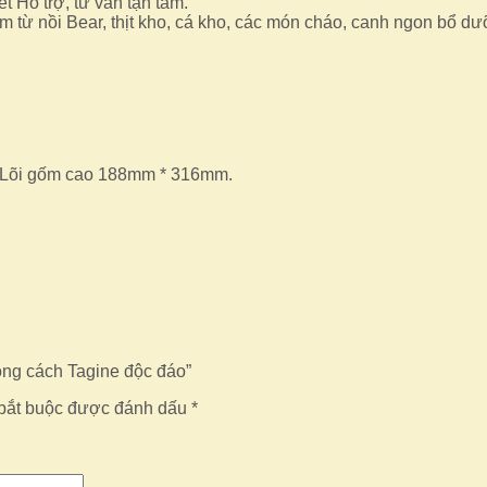
 Hỗ trợ, tư vấn tận tâm.
từ nồi Bear, thịt kho, cá kho, các món cháo, canh ngon bổ d
. Lõi gốm cao 188mm * 316mm.
ong cách Tagine độc đáo”
bắt buộc được đánh dấu
*