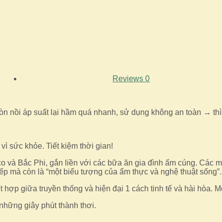
Reviews
0
òn nồi áp suất lại hầm quá nhanh, sử dụng không an toàn → th
ì sức khỏe. Tiết kiệm thời gian!
 và Bắc Phi, gắn liền với các bữa ăn gia đình ấm cúng. Các m
ếp mà còn là “một biểu tượng của ẩm thực và nghệ thuật sống”.
t hợp giữa truyền thống và hiện đại 1 cách tinh tế và hài hòa
những giây phút thành thơi.