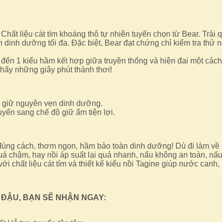
 Chất liệu cát tím khoáng thô tự nhiên tuyển chọn từ Bear. Trải
dinh dưỡng tối đa. Đặc biệt, Bear đạt chứng chỉ kiểm tra thử 
ến 1 kiểu hầm kết hợp giữa truyền thống và hiện đại một cách
hấy những giây phút thảnh thơi!
i giữ nguyên vẹn dinh dưỡng.
yển sang chế độ giữ ấm tiện lợi.
g cách, thơm ngon, hầm bảo toàn dinh dưỡng! Dù đi làm về muộ
 chậm, hay nồi áp suất lại quá nhanh, nấu không an toàn, nấu
với chất liệu cát tím và thiết kế kiểu nồi Tagine giúp nước can
 ĐẬU, BẠN SẼ NHẬN NGAY: