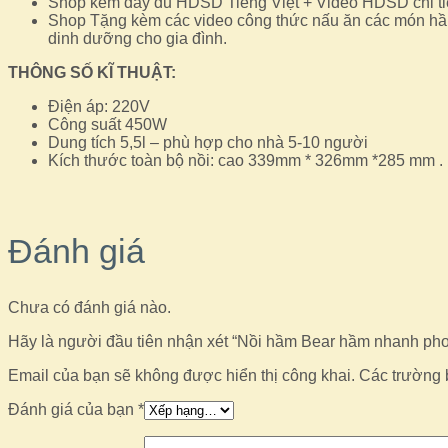
Shop kèm đầy đủ HDSD Tiếng Việt + Video HDSD chi tiết
Shop Tặng kèm các video công thức nấu ăn các món hầm 
dinh dưỡng cho gia đình.
THÔNG SỐ KĨ THUẬT:
Điện áp: 220V
Công suất 450W
Dung tích 5,5l – phù hợp cho nhà 5-10 người
Kích thước toàn bộ nồi: cao 339mm * 326mm *285 mm 
Đánh giá
Chưa có đánh giá nào.
Hãy là người đầu tiên nhận xét “Nồi hầm Bear hầm nhanh ph
Email của bạn sẽ không được hiển thị công khai.
Các trường 
Đánh giá của bạn
*