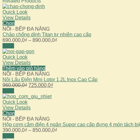
Related Products
Quick Look
View Details
Chọn
NỒI - BẾP ĐA NĂNG
Chảo chống dính Titan tự nhiên cao cấp
Khoảng
690.000,0
₫
–
890.000,0
₫
giá:
Sale!
từ
690.000,0₫
Quick Look
đến
View Details
890.000,0₫
Thêm vào giỏ hàng
NỒI - BẾP ĐA NĂNG
Nồi Lẩu Điện Mini Lotor 1,2L Inox Cao Cấp
Giá
Giá
960.000,0
₫
725.000,0
₫
gốc
hiện
Sale!
là:
tại
960.000,0₫.
là:
Quick Look
725.000,0₫.
View Details
Chọn
NỒI - BẾP ĐA NĂNG
Hộp cơm cắm điện 4 ngăn Supor cao cấp đựng 4 món tách bi
Khoảng
390.000,0
₫
–
850.000,0
₫
giá:
Sale!