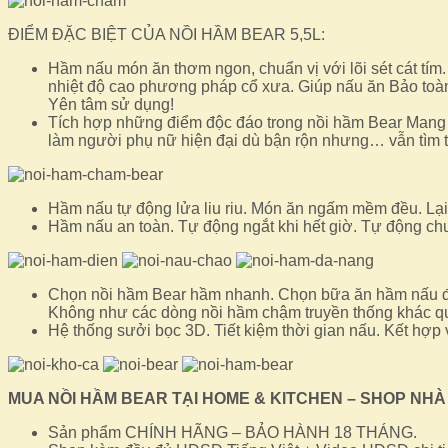
ĐIỂM ĐẶC BIỆT CỦA NỒI HẦM BEAR 5,5L:
Hầm nấu món ăn thơm ngon, chuẩn vị với lõi sét cát tím.
nhiệt độ cao phương pháp cổ xưa. Giúp nấu ăn Bảo toàn 
Yên tâm sử dụng!
Tích hợp những điểm độc đáo trong nồi hầm Bear Mang đ
làm người phụ nữ hiện đại dù bận rộn nhưng… vẫn tìm t
Hầm nấu tự động lửa liu riu. Món ăn ngấm mềm đều. Lạ
Hầm nấu an toàn. Tự động ngắt khi hết giờ. Tự động chu
Chọn nồi hầm Bear hầm nhanh. Chọn bữa ăn hầm nấu đún
Không như các dòng nồi hầm chậm truyền thống khác quá
Hệ thống sưởi bọc 3D. Tiết kiệm thời gian nấu. Kết hợp 
MUA NỒI HẦM BEAR TẠI HOME & KITCHEN – SHOP NHÀ
Sản phẩm CHÍNH HÃNG – BẢO HÀNH 18 THÁNG.