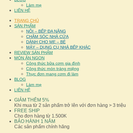
Làm mẹ
LIÊN HỆ
TRANG CHỦ
SẢN PHẨM
NỒI – BẾP ĐA NĂNG
CHĂM SÓC NHÀ CỬA
DÀNH CHO MẸ – BÉ
MÁY – DỤNG CỤ NHÀ BẾP KHÁC
REVIEW SẢN PHẨM
MÓN ĂN NGON
Công thức bữa cơm gia đình
Công thức món tráng miệng
Thực đơn mang cơm đi làm
BLOG
Làm mẹ
LIÊN HỆ
GIẢM THÊM 5%
Khi mua từ 2 sản phẩm trở lên với đơn hàng > 3 triệu
FREE SHIP
Cho đơn hàng từ 1.500K
BẢO HÀNH 1 NĂM
Các sản phẩm chính hãng