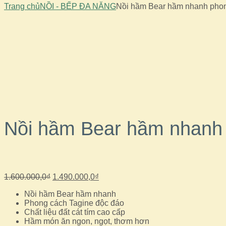
Trang chủ
NỒI - BẾP ĐA NĂNG
Nồi hầm Bear hầm nhanh phon
Sale!
Out Of Stock
Nồi hầm Bear hầm nhanh 
Giá
Giá
1.600.000,0
₫
1.490.000,0
₫
gốc
hiện
Nồi hầm Bear hầm nhanh
là:
tại
Phong cách Tagine độc đáo
1.600.000,0₫.
là:
Chất liệu đất cát tím cao cấp
1.490.000,0₫.
Hầm món ăn ngon, ngọt, thơm hơn