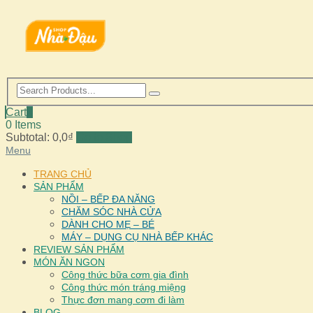
Cart
0
0 Items
Subtotal:
0,0
₫
Go to Shop
Menu
TRANG CHỦ
SẢN PHẨM
NỒI – BẾP ĐA NĂNG
CHĂM SÓC NHÀ CỬA
DÀNH CHO MẸ – BÉ
MÁY – DỤNG CỤ NHÀ BẾP KHÁC
REVIEW SẢN PHẨM
MÓN ĂN NGON
Công thức bữa cơm gia đình
Công thức món tráng miệng
Thực đơn mang cơm đi làm
BLOG