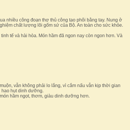
 qua nhiều công đoạn thợ thủ công tạo phôi bằng tay. Nung ở
nghiệm chất lượng lõi gốm sứ của Bộ. An toàn cho sức khỏe.
 tinh tế và hài hòa. Món hầm đã ngon nay còn ngon hơn. Và
n, vẫn không phải lo lắng, vì cắm nấu vẫn kịp thời gian
 hao hụt dinh dưỡng.
h, món hầm ngọt, thơm, giàu dinh dưỡng hơn.