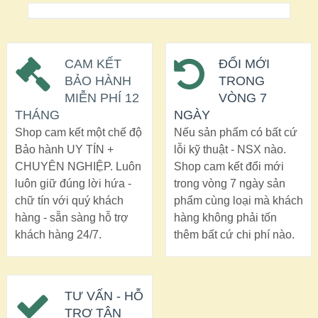
CAM KẾT
ĐỔI MỚI
BẢO HÀNH
TRONG
MIỄN PHÍ 12
VÒNG 7
THÁNG
NGÀY
Shop cam kết một chế độ
Nếu sản phẩm có bất cứ
Bảo hành UY TÍN +
lỗi kỹ thuật - NSX nào.
CHUYÊN NGHIỆP. Luôn
Shop cam kết đổi mới
luôn giữ đúng lời hứa -
trong vòng 7 ngày sản
chữ tín với quý khách
phẩm cùng loại mà khách
hàng - sẵn sàng hỗ trợ
hàng không phải tốn
khách hàng 24/7.
thêm bất cứ chi phí nào.
TƯ VẤN - HỖ
TRỢ TẬN