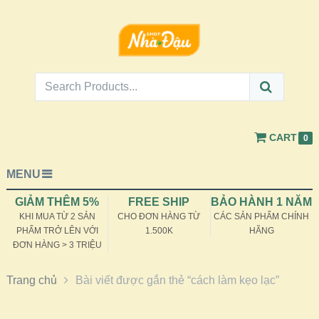
CART
0
MENU
GIẢM THÊM 5%
FREE SHIP
BẢO HÀNH 1 NĂM
KHI MUA TỪ 2 SẢN
CHO ĐƠN HÀNG TỪ
CÁC SẢN PHẨM CHÍNH
PHẨM TRỞ LÊN VỚI
1.500K
HÃNG
ĐƠN HÀNG > 3 TRIỆU
Trang chủ
Bài viết được gắn thẻ “cách làm kẹo lạc”