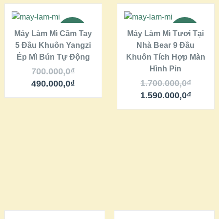
THÊM VÀO GIỎ
THÊM VÀO GIỎ
HÀNG
HÀNG
SALE!
SALE!
Máy Làm Mì Cầm Tay
Máy Làm Mì Tươi Tại
5 Đầu Khuôn Yangzi
QUICK LOOK
Nhà Bear 9 Đầu
QUICK LOOK
Ép Mì Bún Tự Động
Khuôn Tích Hợp Màn
Hình Pin
VIEW DETAILS
VIEW DETAILS
700.000,0
₫
1.700.000,0
₫
490.000,0
₫
1.590.000,0
₫