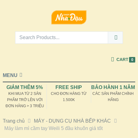
CART
0
MENU
GIẢM THÊM 5%
FREE SHIP
BẢO HÀNH 1 NĂM
KHI MUA TỪ 2 SẢN
CHO ĐƠN HÀNG TỪ
CÁC SẢN PHẨM CHÍNH
PHẨM TRỞ LÊN VỚI
1.500K
HÃNG
ĐƠN HÀNG > 3 TRIỆU
Trang chủ
MÁY - DỤNG CỤ NHÀ BẾP KHÁC
Máy làm mì cầm tay Weili 5 đầu khuôn giá tốt