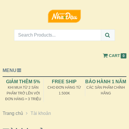
CART
0
MENU
GIẢM THÊM 5%
FREE SHIP
BẢO HÀNH 1 NĂM
KHI MUA TỪ 2 SẢN
CHO ĐƠN HÀNG TỪ
CÁC SẢN PHẨM CHÍNH
PHẨM TRỞ LÊN VỚI
1.500K
HÃNG
ĐƠN HÀNG > 3 TRIỆU
Trang chủ
Tài khoản