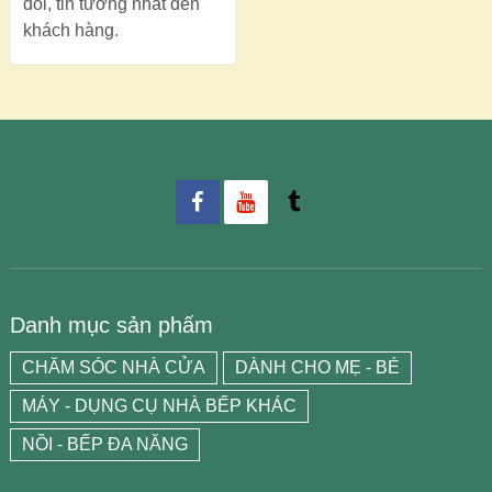
đối, tin tưởng nhất đến
khách hàng.
Danh mục sản phẩm
CHĂM SÓC NHÀ CỬA
DÀNH CHO MẸ - BÉ
MÁY - DỤNG CỤ NHÀ BẾP KHÁC
NỒI - BẾP ĐA NĂNG