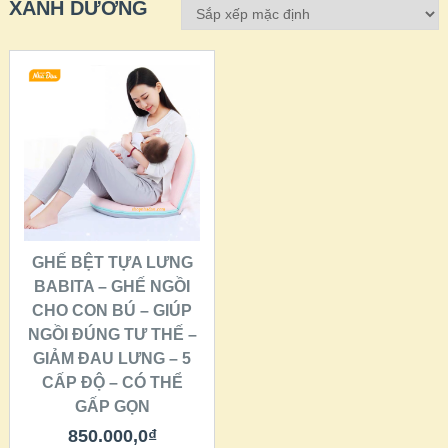
XANH DƯƠNG
QUICK LOOK
VIEW DETAILS
CHỌN
GHẾ BỆT TỰA LƯNG
BABITA – GHẾ NGỒI
CHO CON BÚ – GIÚP
NGỒI ĐÚNG TƯ THẾ –
GIẢM ĐAU LƯNG – 5
CẤP ĐỘ – CÓ THỂ
GẤP GỌN
850.000,0
₫