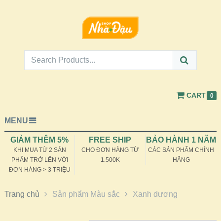
CART
0
MENU
GIẢM THÊM 5%
FREE SHIP
BẢO HÀNH 1 NĂM
KHI MUA TỪ 2 SẢN
CHO ĐƠN HÀNG TỪ
CÁC SẢN PHẨM CHÍNH
PHẨM TRỞ LÊN VỚI
1.500K
HÃNG
ĐƠN HÀNG > 3 TRIỆU
Trang chủ
Sản phẩm Màu sắc
Xanh dương