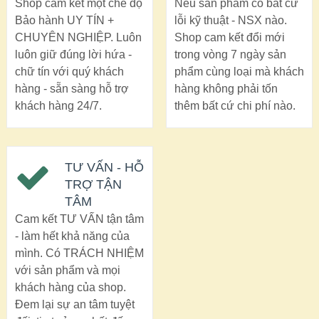
Shop cam kết một chế độ
Nếu sản phẩm có bất cứ
Bảo hành UY TÍN +
lỗi kỹ thuật - NSX nào.
CHUYÊN NGHIỆP. Luôn
Shop cam kết đổi mới
luôn giữ đúng lời hứa -
trong vòng 7 ngày sản
chữ tín với quý khách
phẩm cùng loại mà khách
hàng - sẵn sàng hỗ trợ
hàng không phải tốn
khách hàng 24/7.
thêm bất cứ chi phí nào.
TƯ VẤN - HỖ
TRỢ TẬN
TÂM
Cam kết TƯ VẤN tận tâm
- làm hết khả năng của
mình. Có TRÁCH NHIỆM
với sản phẩm và mọi
khách hàng của shop.
Đem lại sự an tâm tuyệt